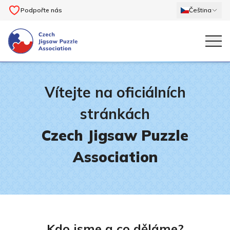
Podpořte nás
Čeština
Vítejte na oficiálních
stránkách
Czech Jigsaw Puzzle
Association
Kdo jsme a co děláme?