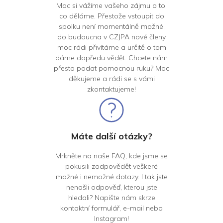
Moc si vážíme vašeho zájmu o to,
co děláme. Přestože vstoupit do
spolku není momentálně možné,
do budoucna v CZJPA nové členy
moc rádi přivítáme a určitě o tom
dáme dopředu vědět. Chcete nám
přesto podat pomocnou ruku? Moc
děkujeme a rádi se s vámi
zkontaktujeme!
Máte další otázky?
Mrkněte na naše FAQ, kde jsme se
pokusili zodpovědět veškeré
možné i nemožné dotazy. I tak jste
nenašli odpověď, kterou jste
hledali? Napište nám skrze
kontaktní formulář, e-mail nebo
Instagram!