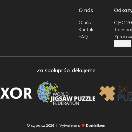
O nás
Odkaz
O nás
CJPC 2
Kontakt
Transpar
FAQ
Zpracová
Cookies
Za spolupráci děkujeme
© czjpa.cz
2026
Vytvořeno s
Dominikem