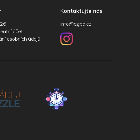
y
Kontaktujte nás
026
info@czjpa.cz
entní účet
ní osobních údajů