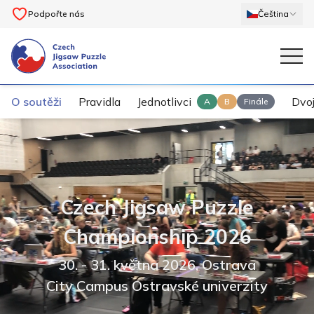
Podpořte nás
Čeština
O soutěži
Pravidla
Jednotlivci
Dvoj
A
B
Finále
Czech Jigsaw Puzzle
Championship 2026
30.
- 31. května 2026
,
Ostrava
City Campus Ostravské univerzity