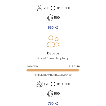
200
01:30:00
500
550 Kč
Dvojice
S parťákem to jde líp
KAPACITA
118
/
120
REGISTROVÁNO
REZERVOVÁNO
120
01:15:00
500
750 Kč