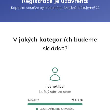
Registrace je uzavřena!
Kapacita soutěže byla zaplněna. Mockrát děkujeme! 🙂
V jakých kategoriích budeme
skládat?
Jednotlivci
Každý sám za sebe
KAPACITA
200
/
200
REGISTROVÁNO
REZERVOVÁNO