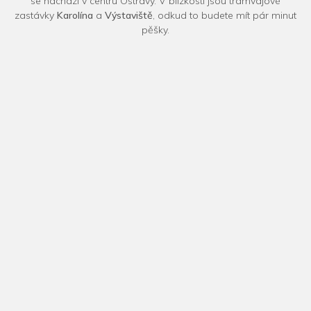
se nachází v centru Ostravy. V blízkosti jsou tramvajové
zastávky
Karolína
a
Výstaviště
, odkud to budete mít pár minut
pěšky.